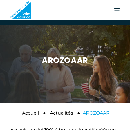
AROZOAAR
Accueil
●
Actualités
●
AROZOAAR
Association loi 1901 à but non lucratif créée en