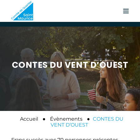
CONTES DU VENT D’OUEST
Accueil
●
Évènements
●
CONTES DU
VENT D’OUEST
Franc succès avec 70 personnes présentes.