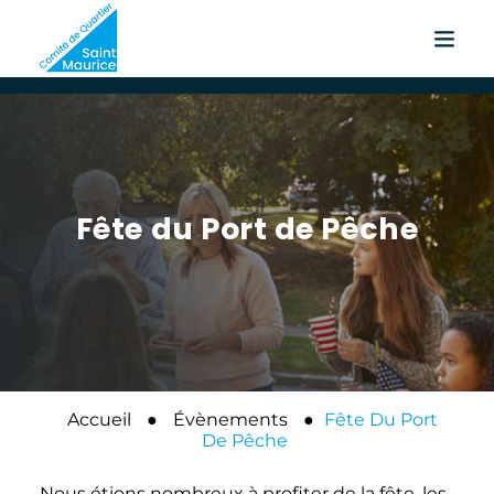
Fête du Port de Pêche
Accueil
●
Évènements
●
Fête Du Port
De Pêche
Nous étions nombreux à profiter de la fête ,les