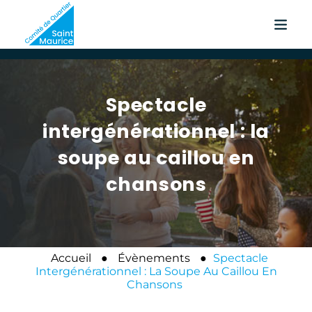
Spectacle
intergénérationnel : la
soupe au caillou en
chansons
Accueil
●
Évènements
●
Spectacle
Intergénérationnel : La Soupe Au Caillou En
Chansons