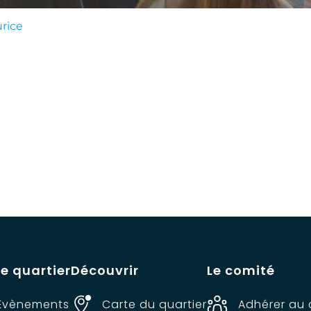
rice
de quartier
Découvrir
Le comité
Évènements
Carte du quartier
Adhérer au 