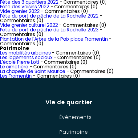
Fête des 3 quartiers 2022
- Commentaires (0)
Fête des voisins 2022
- Commentaires (0)
Vide grenier 2022
- Commentaires (0)
Fête du port de pêche de La Rochelle 2022
-
Commentaires (0)
Vide grenier culturel 2022
- Commentaires (0)
Fête du port de pêche de La Rochelle 2023
-
Commentaires (0)
Plantation de l’Arbre de la Paix place Fromentin
-
Commentaires (0)
Patrimoine
Les mobilités urbaines
- Commentaires (0)
Les logements sociaux
- Commentaires (0)
L’école Pierre Loti
- Commentaires (0)
Le cimetière
- Commentaires (0)
La chapelle de Saint Maurice
- Commentaires (0)
Les Fromentin
- Commentaires (0)
Vie de quartier
Évènements
Patrimoine