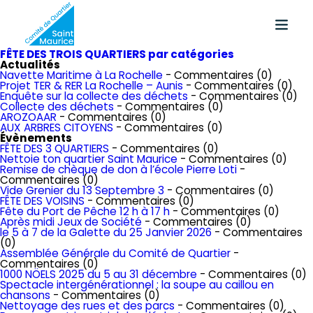
FÊTE DES TROIS QUARTIERS par catégories
Actualités
Navette Maritime à La Rochelle
- Commentaires (0)
Projet TER & RER La Rochelle – Aunis
- Commentaires (0)
Enquête sur la collecte des déchets
- Commentaires (0)
Collecte des déchets
- Commentaires (0)
AROZOAAR
- Commentaires (0)
AUX ARBRES CITOYENS
- Commentaires (0)
Évènements
FÊTE DES 3 QUARTIERS
- Commentaires (0)
Nettoie ton quartier Saint Maurice
- Commentaires (0)
Remise de chèque de don à l’école Pierre Loti
-
Commentaires (0)
Vide Grenier du 13 Septembre 3
- Commentaires (0)
FÊTE DES VOISINS
- Commentaires (0)
Fête du Port de Pêche 12 h à 17 h
- Commentaires (0)
Après midi Jeux de Société
- Commentaires (0)
le 5 à 7 de la Galette du 25 Janvier 2026
- Commentaires
(0)
Assemblée Générale du Comité de Quartier
-
Commentaires (0)
1000 NÖELS 2025 du 5 au 31 décembre
- Commentaires (0)
Spectacle intergénérationnel : la soupe au caillou en
chansons
- Commentaires (0)
Nettoyage des rues et des parcs
- Commentaires (0)