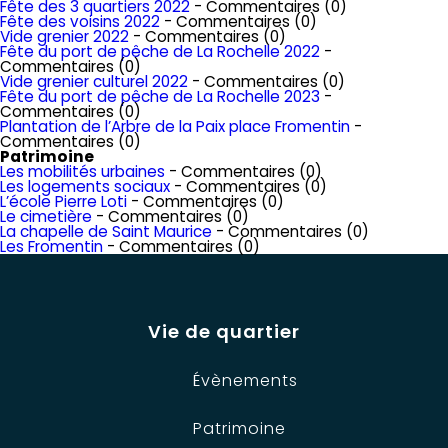
Fête des 3 quartiers 2022
- Commentaires (0)
Fête des voisins 2022
- Commentaires (0)
Vide grenier 2022
- Commentaires (0)
Fête du port de pêche de La Rochelle 2022
-
Commentaires (0)
Vide grenier culturel 2022
- Commentaires (0)
Fête du port de pêche de La Rochelle 2023
-
Commentaires (0)
Plantation de l’Arbre de la Paix place Fromentin
-
Commentaires (0)
Patrimoine
Les mobilités urbaines
- Commentaires (0)
Les logements sociaux
- Commentaires (0)
L’école Pierre Loti
- Commentaires (0)
Le cimetière
- Commentaires (0)
La chapelle de Saint Maurice
- Commentaires (0)
Les Fromentin
- Commentaires (0)
Vie de quartier
Évènements
Patrimoine