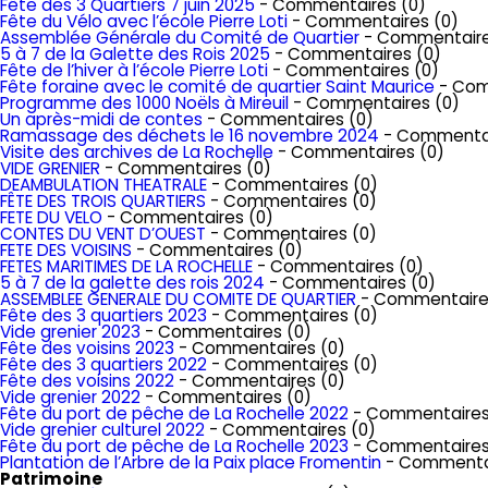
Fête des 3 Quartiers 7 juin 2025
- Commentaires (0)
Fête du Vélo avec l’école Pierre Loti
- Commentaires (0)
Assemblée Générale du Comité de Quartier
- Commentaire
5 à 7 de la Galette des Rois 2025
- Commentaires (0)
Fête de l’hiver à l’école Pierre Loti
- Commentaires (0)
Fête foraine avec le comité de quartier Saint Maurice
- Com
Programme des 1000 Noëls à Mireuil
- Commentaires (0)
Un après-midi de contes
- Commentaires (0)
Ramassage des déchets le 16 novembre 2024
- Commentai
Visite des archives de La Rochelle
- Commentaires (0)
VIDE GRENIER
- Commentaires (0)
DEAMBULATION THEATRALE
- Commentaires (0)
FÊTE DES TROIS QUARTIERS
- Commentaires (0)
FETE DU VELO
- Commentaires (0)
CONTES DU VENT D’OUEST
- Commentaires (0)
FETE DES VOISINS
- Commentaires (0)
FETES MARITIMES DE LA ROCHELLE
- Commentaires (0)
5 à 7 de la galette des rois 2024
- Commentaires (0)
ASSEMBLEE GENERALE DU COMITE DE QUARTIER
- Commentaire
Fête des 3 quartiers 2023
- Commentaires (0)
Vide grenier 2023
- Commentaires (0)
Fête des voisins 2023
- Commentaires (0)
Fête des 3 quartiers 2022
- Commentaires (0)
Fête des voisins 2022
- Commentaires (0)
Vide grenier 2022
- Commentaires (0)
Fête du port de pêche de La Rochelle 2022
- Commentaires
Vide grenier culturel 2022
- Commentaires (0)
Fête du port de pêche de La Rochelle 2023
- Commentaires
Plantation de l’Arbre de la Paix place Fromentin
- Commentai
Patrimoine