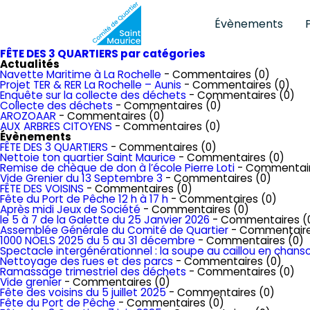
Évènements
FÊTE DES 3 QUARTIERS par catégories
Actualités
Navette Maritime à La Rochelle
- Commentaires (0)
Projet TER & RER La Rochelle – Aunis
- Commentaires (0)
Enquête sur la collecte des déchets
- Commentaires (0)
Collecte des déchets
- Commentaires (0)
AROZOAAR
- Commentaires (0)
AUX ARBRES CITOYENS
- Commentaires (0)
Évènements
FÊTE DES 3 QUARTIERS
- Commentaires (0)
Nettoie ton quartier Saint Maurice
- Commentaires (0)
Remise de chèque de don à l’école Pierre Loti
- Commentair
Vide Grenier du 13 Septembre 3
- Commentaires (0)
FÊTE DES VOISINS
- Commentaires (0)
Fête du Port de Pêche 12 h à 17 h
- Commentaires (0)
Après midi Jeux de Société
- Commentaires (0)
le 5 à 7 de la Galette du 25 Janvier 2026
- Commentaires (
Assemblée Générale du Comité de Quartier
- Commentaire
1000 NÖELS 2025 du 5 au 31 décembre
- Commentaires (0)
Spectacle intergénérationnel : la soupe au caillou en chans
Nettoyage des rues et des parcs
- Commentaires (0)
Ramassage trimestriel des déchets
- Commentaires (0)
Vide grenier
- Commentaires (0)
Fête des voisins du 5 juillet 2025
- Commentaires (0)
Fête du Port de Pêche
- Commentaires (0)