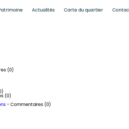
Patrimoine
Actualités
Carte du quartier
Contac
es (0)
0)
s (0)
ons
- Commentaires (0)