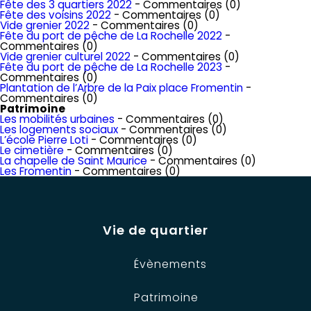
Fête des 3 quartiers 2022
- Commentaires (0)
Fête des voisins 2022
- Commentaires (0)
Vide grenier 2022
- Commentaires (0)
Fête du port de pêche de La Rochelle 2022
-
Commentaires (0)
Vide grenier culturel 2022
- Commentaires (0)
Fête du port de pêche de La Rochelle 2023
-
Commentaires (0)
Plantation de l’Arbre de la Paix place Fromentin
-
Commentaires (0)
Patrimoine
Les mobilités urbaines
- Commentaires (0)
Les logements sociaux
- Commentaires (0)
L’école Pierre Loti
- Commentaires (0)
Le cimetière
- Commentaires (0)
La chapelle de Saint Maurice
- Commentaires (0)
Les Fromentin
- Commentaires (0)
Vie de quartier
Évènements
Patrimoine