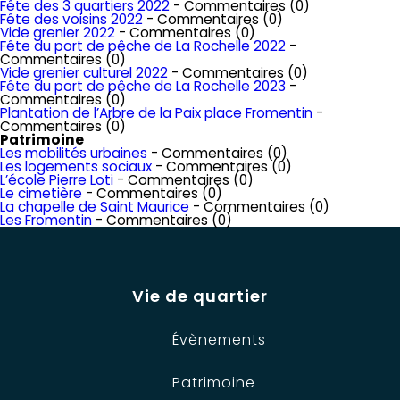
Fête des 3 quartiers 2022
- Commentaires (0)
Fête des voisins 2022
- Commentaires (0)
Vide grenier 2022
- Commentaires (0)
Fête du port de pêche de La Rochelle 2022
-
Commentaires (0)
Vide grenier culturel 2022
- Commentaires (0)
Fête du port de pêche de La Rochelle 2023
-
Commentaires (0)
Plantation de l’Arbre de la Paix place Fromentin
-
Commentaires (0)
Patrimoine
Les mobilités urbaines
- Commentaires (0)
Les logements sociaux
- Commentaires (0)
L’école Pierre Loti
- Commentaires (0)
Le cimetière
- Commentaires (0)
La chapelle de Saint Maurice
- Commentaires (0)
Les Fromentin
- Commentaires (0)
Vie de quartier
Évènements
Patrimoine